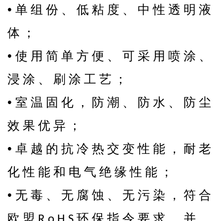
•
单 组 份 、 低 粘 度 、 中 性 透 明 液
体 ；
•
使 用 简 单 方 便 、 可 采 用 喷 涂 、
浸 涂 、 刷 涂 工 艺 ；
•
室 温 固 化 ， 防 潮 、 防 水 、 防 尘
效 果 优 异 ；
•
卓 越 的 抗 冷 热 交 变 性 能 ， 耐 老
化 性 能 和 电 气 绝 缘 性 能 ；
•
无 毒 、 无 腐 蚀 、 无 污 染 ， 符 合
欧 盟
环 保 指 令 要 求 ， 并
R o H S