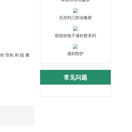
无溶剂三防涂敷胶
双组份电子灌封胶系列
灌封防护
 对 导热 和 阻 燃
常见问题