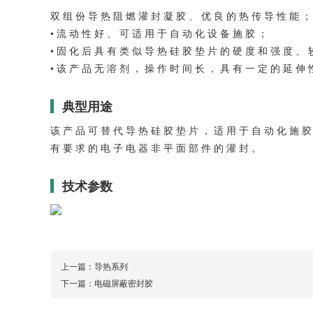
双 组 份 导 热 阻 燃 灌 封 凝 胶 、 优 良 的 热 传 导 性 能 ；
• 流 动 性 好 、 可 适 用 于 自 动 化 设 备 施 胶 ；
• 固 化 后 具 有 类 似 导 热 硅 胶 垫 片 的 硬 度 和 强 度 、
• 该 产 品 无 溶 剂 ， 操 作 时 间 长 ， 具 有 一 定 的 延 伸 
典型用途
该 产 品 可 替 代 导 热 硅 胶 垫 片 ， 适 用 于 自 动 化 施 胶
有 要 求 的 电 子 电 器 非 平 面 部 件 的 灌 封 。
技术参数
上一篇：
导热系列
下一篇：
电磁屏蔽密封胶