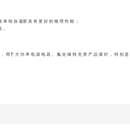
 较 单 组 份 凝胶 具 有 更 好 的 物 理 性 能 ；
性 。
 ， 用于 大 功 率 电 源 电 器 、 氮 化 镓 快 充 类 产 品 灌 封 ， 特 别 是