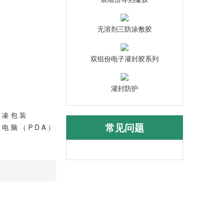
无溶剂三防涂敷胶
双组份电子灌封胶系列
灌封防护
 凑 包 装
常见问题
电 脑 （ P D A ）