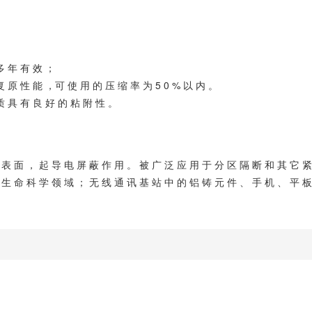
多 年 有 效 ；
复 原 性 能 ，可 使 用 的 压 缩 率 为 5 0 % 以 内 。
质 具 有 良 好 的 粘 附 性 。
 表 面 ， 起 导 电 屏 蔽 作 用 。 被 广 泛 应 用 于 分 区 隔 断 和 其 它 紧
生 命 科 学 领 域 ； 无 线 通 讯 基 站 中 的 铝 铸 元 件 、 手 机 、 平 板 