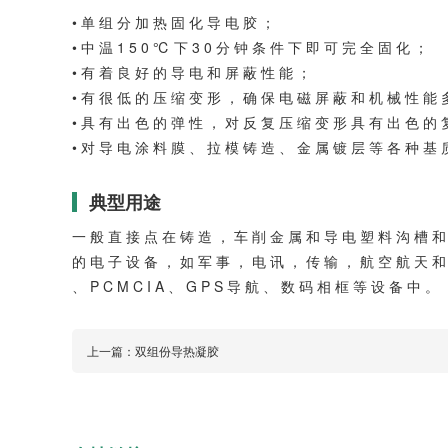
• 单 组 分 加 热 固 化 导 电 胶 ；
• 中 温 1 5 0 ℃ 下 3 0 分 钟 条 件 下 即 可 完 全 固 化 ；
• 有 着 良 好 的 导 电 和 屏 蔽 性 能 ；
• 有 很 低 的 压 缩 变 形 ， 确 保 电 磁 屏 蔽 和 机 械 性 能 
• 具 有 出 色 的 弹 性 ， 对 反 复 压 缩 变 形 具 有 出 色 的 
• 对 导 电 涂 料 膜 、 拉 模 铸 造 、 金 属 镀 层 等 各 种 基 
典型用途
一 般 直 接 点 在 铸 造 ， 车 削 金 属 和 导 电 塑 料 沟 槽 和
的 电 子 设 备 ， 如 军 事 ， 电 讯 ， 传 输 ， 航 空 航 天 和 
、 P C M C I A 、 G P S 导 航 、 数 码 相 框 等 设 备 中 。
上一篇：
双组份导热凝胶