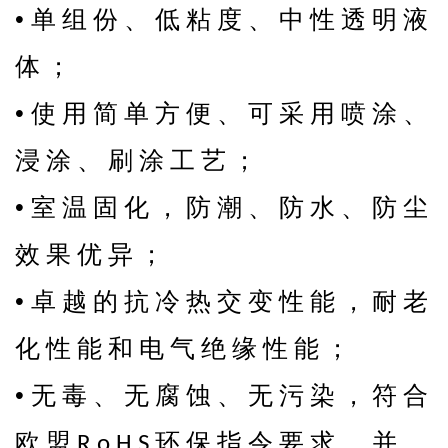
•
单 组 份 、 低 粘 度 、 中 性 透 明 液
体 ；
•
使 用 简 单 方 便 、 可 采 用 喷 涂 、
浸 涂 、 刷 涂 工 艺 ；
•
室 温 固 化 ， 防 潮 、 防 水 、 防 尘
效 果 优 异 ；
•
卓 越 的 抗 冷 热 交 变 性 能 ， 耐 老
化 性 能 和 电 气 绝 缘 性 能 ；
•
无 毒 、 无 腐 蚀 、 无 污 染 ， 符 合
欧 盟
环 保 指 令 要 求 ， 并
R o H S